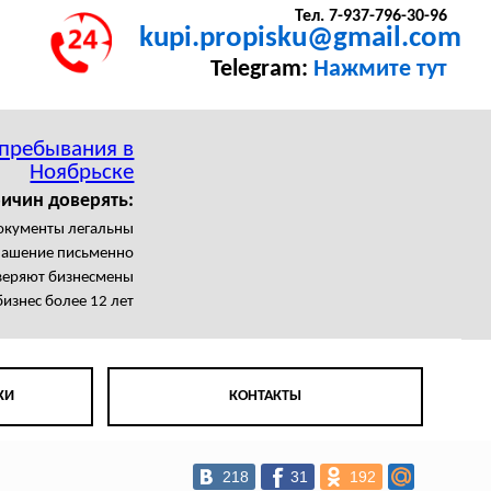
Тел. 7-937-796-30-96
kupi.propisku@gmail.com
Telegram:
Нажмите тут
 пребывания в
Ноябрьске
ичин доверять:
документы легальны
лашение письменно
веряют бизнесмены
изнес более 12 лет
КИ
КОНТАКТЫ
218
31
192