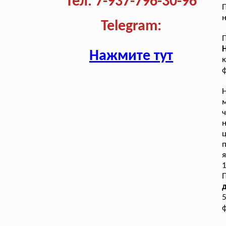
Тел. 7-937-796-30-96
П
н
Telegram:
П
Нажмите тут
к
ф
м
ч
ц
п
я
1
д
5
ф