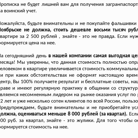
рописка не будет лишней вам для получения загранпаспорт
а воинский учет.
ожалуйста, будьте внимательны и не покупайте фальшивки
Ноябрьске не должна, стоить дешевле восьми тысяч рубл
вартире за 2 500 рублей , знайте - это не правда. Если н
ормируется цена на нее.
На сегодняшний день
в нашей компании самая выгодная це
есяца! Мы уверенны, что данная стоимость полностью оп
еловеком в квартире увеличивается стоимость коммунальных 
ни при каких обстоятельствах не оформят настоящую вре
ентр, Вы 100% получаете результат и бесплатные советы, н
раве и имеют регулярную практику в общении со структур
вляемся несомненным лидером на рынке оказания услуг по 
2 лет и уже несколько сотен клиентов по всей России, поль
Предупреждаем, будьте внимательны и не приобретайте ус
олжна, оцениваться меньше 8 000 рублей (за квартал).
Есл
00 руб. за квартал, знайте - это жулики. Для того чтобы
ормируется стоимость на нее.