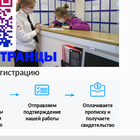
егистрацию
м
Отправляем
Оплачиваете
мы
подтверждение
прописку и
м
нашей работы
получаете
ю
свидетельство