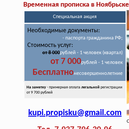
Временная прописка в Ноябрьске
Специальная акция
Необходимые документы:
- паспорта гражданина РФ;
Стоимость услуг:
от 8 000
рублей - 1 человек (квартал)
от 7 000
рублей - 1 человек
Бесплатно
несовершеннолетние
На заметку
- примерная оплата
легальной
регистрации
от 9 700 рублей
kupi.propisku@gmail.com
С