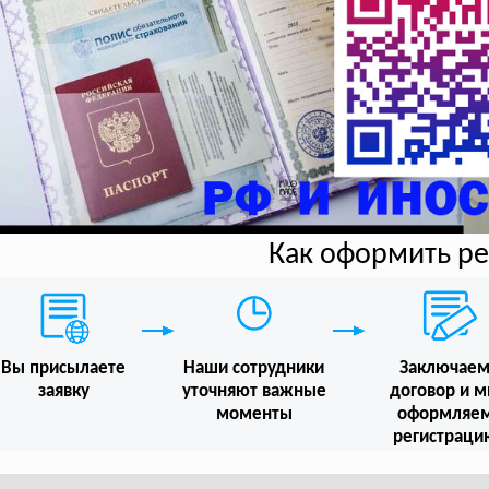
Как оформить р
Вы присылаете
Наши сотрудники
Заключае
заявку
уточняют важные
договор и 
моменты
оформляе
регистраци